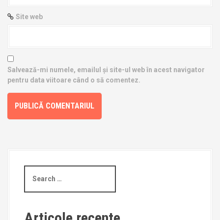
Site web
Salvează-mi numele, emailul și site-ul web în acest navigator
pentru data viitoare când o să comentez.
S
e
a
r
c
Articole recente