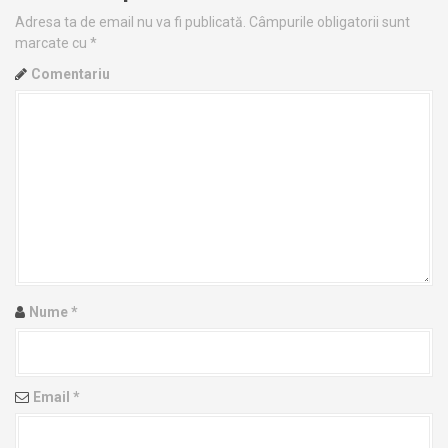
n
Adresa ta de email nu va fi publicată.
Câmpurile obligatorii sunt
marcate cu
*
a
Comentariu
v
i
g
a
t
i
Nume
*
o
n
Email
*