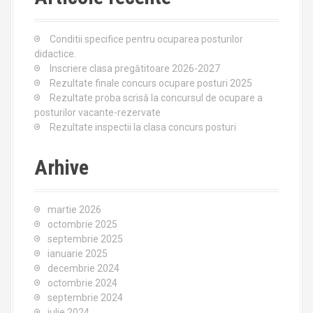
h
f
o
Conditii specifice pentru ocuparea posturilor
r
didactice.
:
Inscriere clasa pregătitoare 2026-2027
Rezultate finale concurs ocupare posturi 2025
Rezultate proba scrisă la concursul de ocupare a
posturilor vacante-rezervate
Rezultate inspectii la clasa concurs posturi
Arhive
martie 2026
octombrie 2025
septembrie 2025
ianuarie 2025
decembrie 2024
octombrie 2024
septembrie 2024
iulie 2024