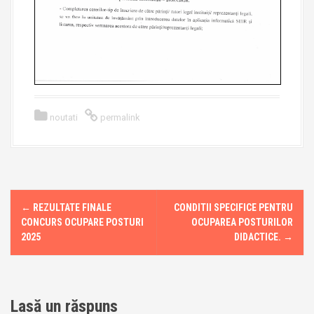
noutati
permalink
←
REZULTATE FINALE
CONDITII SPECIFICE PENTRU
P
CONCURS OCUPARE POSTURI
OCUPAREA POSTURILOR
o
2025
DIDACTICE.
→
s
t
Lasă un răspuns