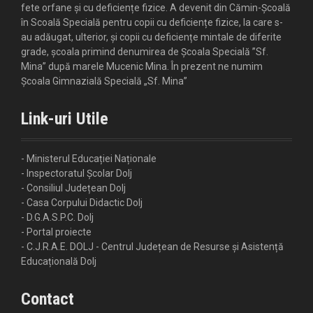
fete orfane și cu deficiențe fizice. A devenit din Cămin-Școală
în Scoală Specială pentru copii cu deficiențe fizice, la care s-
au adăugat, ulterior, și copii cu deficiențe mintale de diferite
grade, școala primind denumirea de Școala Specială ”Sf.
Mina” după marele Mucenic Mina. În prezent ne numim
Școala Gimnazială Specială „Sf. Mina”
Link-uri Utile
- Ministerul Educației Naționale
- Inspectoratul Școlar Dolj
- Consiliul Județean Dolj
- Casa Corpului Didactic Dolj
- D.G.A.S.P.C. Dolj
- Portal proiecte
- C.J.R.A.E. DOLJ - Centrul Județean de Resurse și Asistență
Educațională Dolj
Contact