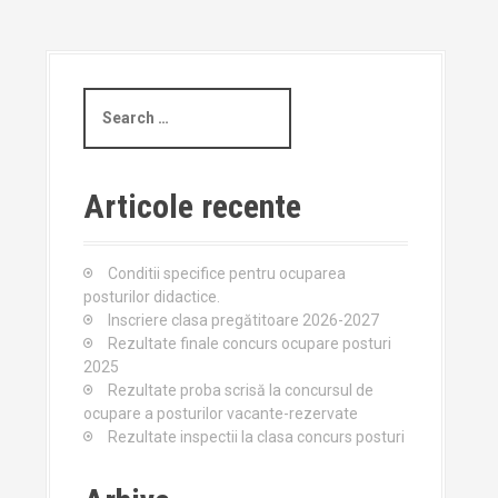
S
e
a
r
c
Articole recente
h
f
o
Conditii specifice pentru ocuparea
r
posturilor didactice.
:
Inscriere clasa pregătitoare 2026-2027
Rezultate finale concurs ocupare posturi
2025
Rezultate proba scrisă la concursul de
ocupare a posturilor vacante-rezervate
Rezultate inspectii la clasa concurs posturi