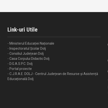
Link-uri Utile
- Ministerul Educației Naționale
- Inspectoratul Școlar Dolj
- Consiliul Județean Dolj
- Casa Corpului Didactic Dolj
- D.G.A.S.P.C. Dolj
- Portal proiecte
- C.J.R.A.E. DOLJ - Centrul Județean de Resurse și Asistență
Educațională Dolj