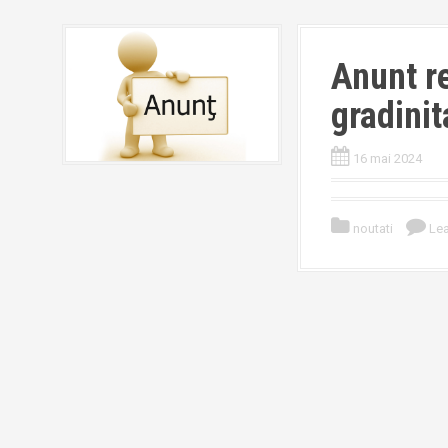
Anunt re
gradinit
16 mai 2024
noutati
Le