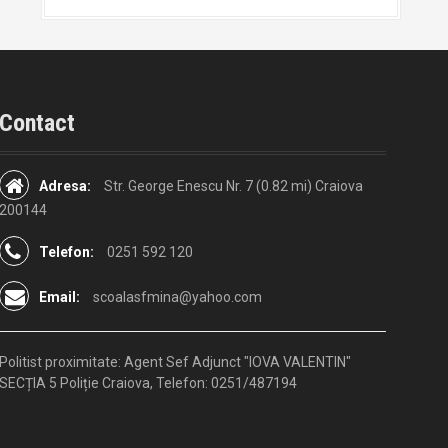
Contact
Adresa:
Str. George Enescu Nr. 7 (0.82 mi) Craiova
200144
Telefon:
0251 592 120
Email:
scoalasfmina@yahoo.com
Politist proximitate:
Agent Sef Adjunct "IOVA VALENTIN"
SECȚIA 5 Poliție Craiova, Telefon: 0251/487194