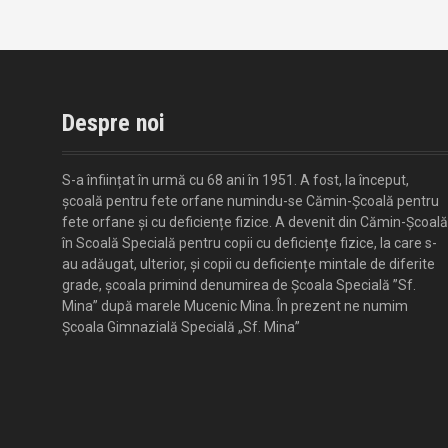
Despre noi
S-a înființat în urmă cu 68 ani în 1951. A fost, la început,
școală pentru fete orfane numindu-se Cămin-Școală pentru
fete orfane și cu deficiențe fizice. A devenit din Cămin-Școală
în Scoală Specială pentru copii cu deficiențe fizice, la care s-
au adăugat, ulterior, și copii cu deficiențe mintale de diferite
grade, școala primind denumirea de Școala Specială ”Sf.
Mina” după marele Mucenic Mina. În prezent ne numim
Școala Gimnazială Specială „Sf. Mina”