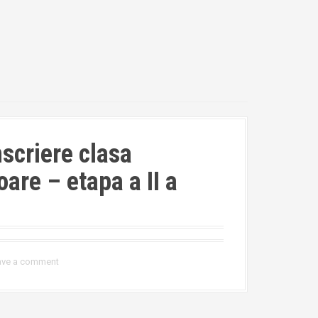
scriere clasa
oare – etapa a II a
ave a comment