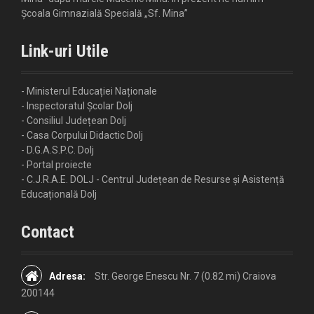
Școala Gimnazială Specială „Sf. Mina”
Link-uri Utile
- Ministerul Educației Naționale
- Inspectoratul Școlar Dolj
- Consiliul Județean Dolj
- Casa Corpului Didactic Dolj
- D.G.A.S.P.C. Dolj
- Portal proiecte
- C.J.R.A.E. DOLJ - Centrul Județean de Resurse și Asistență
Educațională Dolj
Contact
Adresa:
Str. George Enescu Nr. 7 (0.82 mi) Craiova
200144