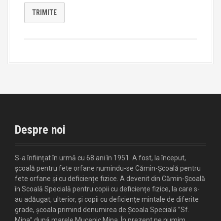
TRIMITE
Despre noi
S-a înființat în urmă cu 68 ani în 1951. A fost, la început,
școală pentru fete orfane numindu-se Cămin-Școală pentru
fete orfane și cu deficiențe fizice. A devenit din Cămin-Școală
în Scoală Specială pentru copii cu deficiențe fizice, la care s-
au adăugat, ulterior, și copii cu deficiențe mintale de diferite
grade, școala primind denumirea de Școala Specială ”Sf.
Mina” după marele Mucenic Mina. În prezent ne numim