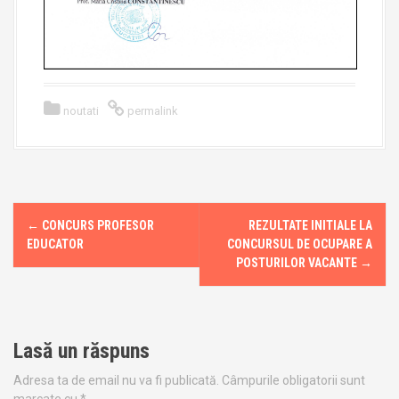
noutati
permalink
←
CONCURS PROFESOR
REZULTATE INITIALE LA
P
EDUCATOR
CONCURSUL DE OCUPARE A
o
POSTURILOR VACANTE
→
s
t
Lasă un răspuns
n
Adresa ta de email nu va fi publicată.
Câmpurile obligatorii sunt
marcate cu
*