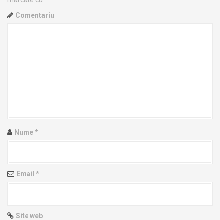
a
Comentariu
v
i
g
a
t
i
Nume
*
o
n
Email
*
Site web