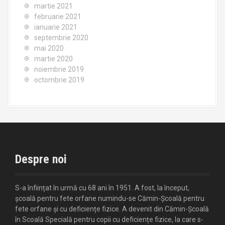
martie 2021
februarie 2021
ianuarie 2021
septembrie 2020
mai 2020
martie 2020
noiembrie 2019
octombrie 2019
Despre noi
S-a înființat în urmă cu 68 ani în 1951. A fost, la început,
școală pentru fete orfane numindu-se Cămin-Școală pentru
fete orfane și cu deficiențe fizice. A devenit din Cămin-Școală
în Scoală Specială pentru copii cu deficiențe fizice, la care s-