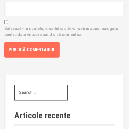
Salvează-mi numele, emailul și site-ul web în acest navigator
pentru data viitoare când o să comentez.
S
e
a
r
c
Articole recente
h
f