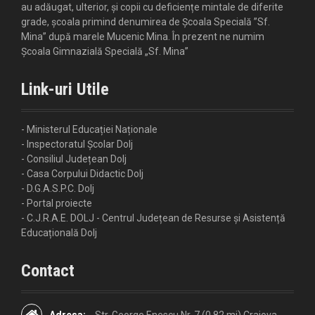
au adăugat, ulterior, și copii cu deficiențe mintale de diferite
grade, școala primind denumirea de Școala Specială ”Sf.
Mina” după marele Mucenic Mina. În prezent ne numim
Școala Gimnazială Specială „Sf. Mina”
Link-uri Utile
- Ministerul Educației Naționale
- Inspectoratul Școlar Dolj
- Consiliul Județean Dolj
- Casa Corpului Didactic Dolj
- D.G.A.S.P.C. Dolj
- Portal proiecte
- C.J.R.A.E. DOLJ - Centrul Județean de Resurse și Asistență
Educațională Dolj
Contact
Adresa:
Str. George Enescu Nr. 7 (0.82 mi) Craiova