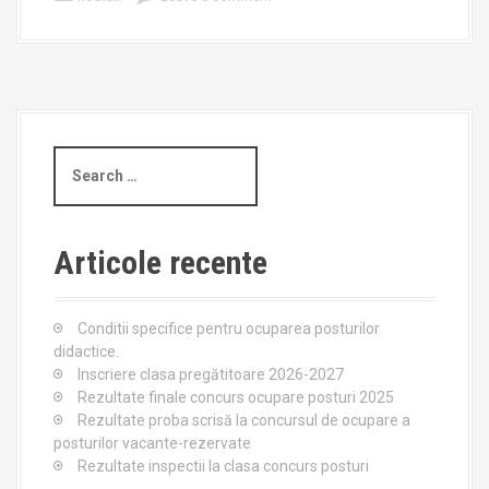
S
e
a
r
c
Articole recente
h
f
o
Conditii specifice pentru ocuparea posturilor
r
didactice.
:
Inscriere clasa pregătitoare 2026-2027
Rezultate finale concurs ocupare posturi 2025
Rezultate proba scrisă la concursul de ocupare a
posturilor vacante-rezervate
Rezultate inspectii la clasa concurs posturi