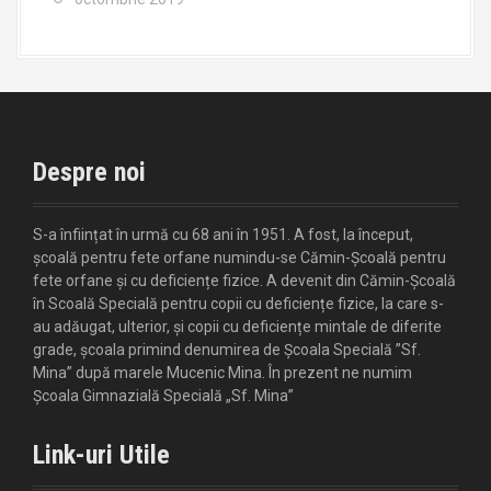
Despre noi
S-a înființat în urmă cu 68 ani în 1951. A fost, la început,
școală pentru fete orfane numindu-se Cămin-Școală pentru
fete orfane și cu deficiențe fizice. A devenit din Cămin-Școală
în Scoală Specială pentru copii cu deficiențe fizice, la care s-
au adăugat, ulterior, și copii cu deficiențe mintale de diferite
grade, școala primind denumirea de Școala Specială ”Sf.
Mina” după marele Mucenic Mina. În prezent ne numim
Școala Gimnazială Specială „Sf. Mina”
Link-uri Utile