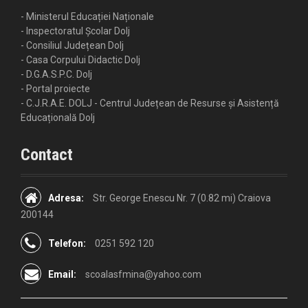
- Ministerul Educației Naționale
- Inspectoratul Școlar Dolj
- Consiliul Județean Dolj
- Casa Corpului Didactic Dolj
- D.G.A.S.P.C. Dolj
- Portal proiecte
- C.J.R.A.E. DOLJ - Centrul Județean de Resurse și Asistență
Educațională Dolj
Contact
Adresa:
Str. George Enescu Nr. 7 (0.82 mi) Craiova
200144
Telefon:
0251 592 120
Email:
scoalasfmina@yahoo.com