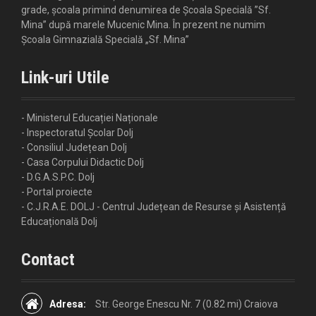
grade, școala primind denumirea de Școala Specială ”Sf.
Mina” după marele Mucenic Mina. În prezent ne numim
Școala Gimnazială Specială „Sf. Mina”
Link-uri Utile
- Ministerul Educației Naționale
- Inspectoratul Școlar Dolj
- Consiliul Județean Dolj
- Casa Corpului Didactic Dolj
- D.G.A.S.P.C. Dolj
- Portal proiecte
- C.J.R.A.E. DOLJ - Centrul Județean de Resurse și Asistență
Educațională Dolj
Contact
Adresa:
Str. George Enescu Nr. 7 (0.82 mi) Craiova