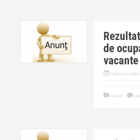
Rezultat
de ocupa
vacante
9 februarie 2024
noutati
Le