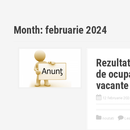
Month:
februarie 2024
Rezultat
de ocupa
vacante
12 februarie 202
noutati
Le