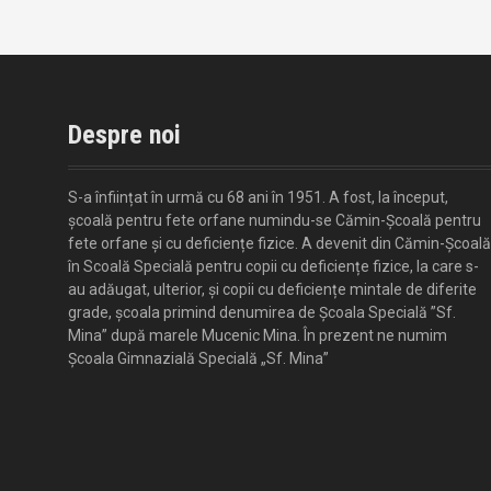
Despre noi
S-a înființat în urmă cu 68 ani în 1951. A fost, la început,
școală pentru fete orfane numindu-se Cămin-Școală pentru
fete orfane și cu deficiențe fizice. A devenit din Cămin-Școală
în Scoală Specială pentru copii cu deficiențe fizice, la care s-
au adăugat, ulterior, și copii cu deficiențe mintale de diferite
grade, școala primind denumirea de Școala Specială ”Sf.
Mina” după marele Mucenic Mina. În prezent ne numim
Școala Gimnazială Specială „Sf. Mina”