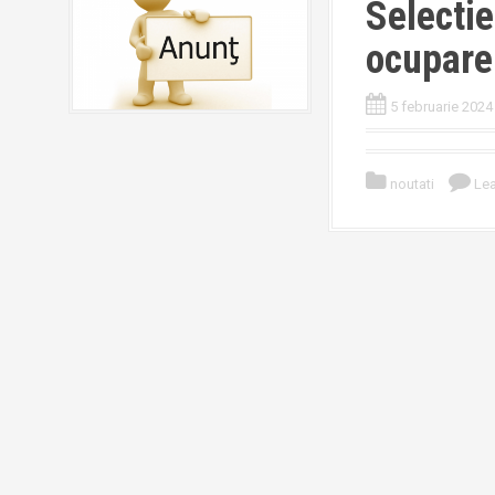
Selecti
ocupare
5 februarie 2024
noutati
Le