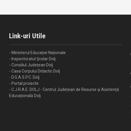
Link-uri Utile
- Ministerul Educației Naționale
- Inspectoratul Școlar Dolj
- Consiliul Județean Dolj
- Casa Corpului Didactic Dolj
- D.G.A.S.P.C. Dolj
- Portal proiecte
- C.J.R.A.E. DOLJ - Centrul Județean de Resurse și Asistență
Educațională Dolj