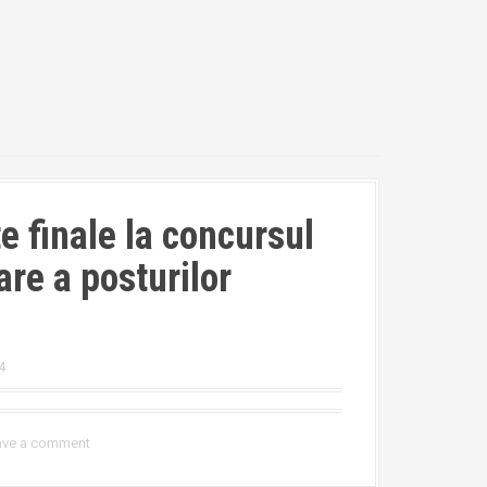
e finale la concursul
re a posturilor
4
ave a comment