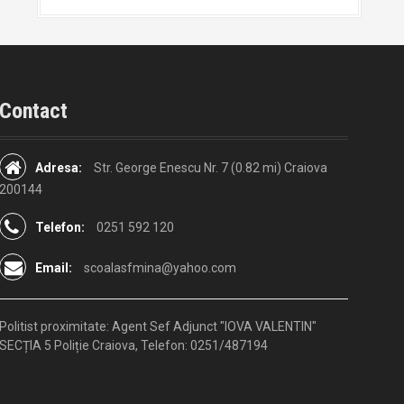
Contact
Adresa:
Str. George Enescu Nr. 7 (0.82 mi) Craiova
200144
Telefon:
0251 592 120
Email:
scoalasfmina@yahoo.com
Politist proximitate:
Agent Sef Adjunct "IOVA VALENTIN"
SECȚIA 5 Poliție Craiova, Telefon: 0251/487194