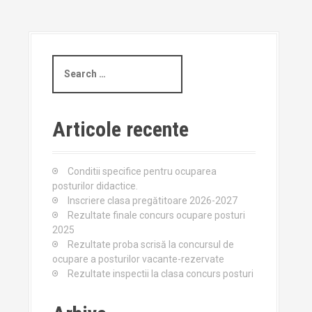
S
e
a
r
c
Articole recente
h
f
o
Conditii specifice pentru ocuparea
r
posturilor didactice.
:
Inscriere clasa pregătitoare 2026-2027
Rezultate finale concurs ocupare posturi
2025
Rezultate proba scrisă la concursul de
ocupare a posturilor vacante-rezervate
Rezultate inspectii la clasa concurs posturi