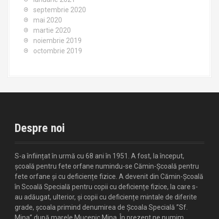
septembrie 2020
mai 2020
martie 2020
noiembrie 2019
octombrie 2019
Despre noi
S-a înființat în urmă cu 68 ani în 1951. A fost, la început,
școală pentru fete orfane numindu-se Cămin-Școală pentru
fete orfane și cu deficiențe fizice. A devenit din Cămin-Școală
în Scoală Specială pentru copii cu deficiențe fizice, la care s-
au adăugat, ulterior, și copii cu deficiențe mintale de diferite
grade, școala primind denumirea de Școala Specială ”Sf.
Mina” după marele Mucenic Mina. În prezent ne numim