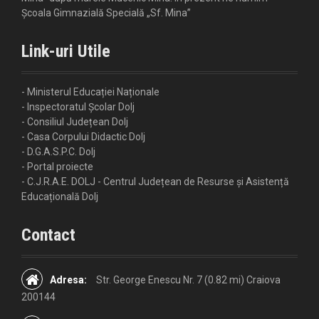
Școala Gimnazială Specială „Sf. Mina”
Link-uri Utile
- Ministerul Educației Naționale
- Inspectoratul Școlar Dolj
- Consiliul Județean Dolj
- Casa Corpului Didactic Dolj
- D.G.A.S.P.C. Dolj
- Portal proiecte
- C.J.R.A.E. DOLJ - Centrul Județean de Resurse și Asistență
Educațională Dolj
Contact
Adresa:
Str. George Enescu Nr. 7 (0.82 mi) Craiova
200144