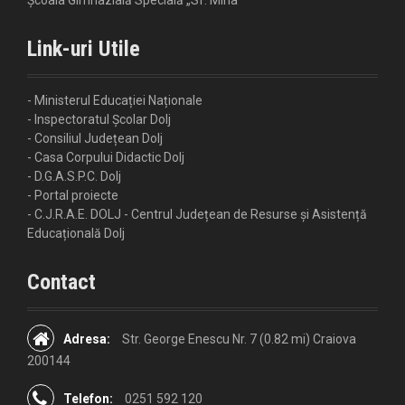
Link-uri Utile
- Ministerul Educației Naționale
- Inspectoratul Școlar Dolj
- Consiliul Județean Dolj
- Casa Corpului Didactic Dolj
- D.G.A.S.P.C. Dolj
- Portal proiecte
- C.J.R.A.E. DOLJ - Centrul Județean de Resurse și Asistență
Educațională Dolj
Contact
Adresa:
Str. George Enescu Nr. 7 (0.82 mi) Craiova
200144
Telefon:
0251 592 120