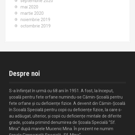
septembrie 2020
mai 2020
martie 2020
noiembrie 2019
octombrie 2019
Despre noi
S-a înființat în urmă cu 68 ani în 1951. A fost, la început,
școală pentru fete orfane numindu-se Cămin-Școală pentru
fete orfane și cu deficiențe fizice. A devenit din Cămin-Școală
în Scoală Specială pentru copii cu deficiențe fizice, la care s-
au adăugat, ulterior, și copii cu deficiențe mintale de diferite
grade, școala primind denumirea de Școala Specială ”Sf.
Mina” după marele Mucenic Mina. În prezent ne numim
Școala Gimnazială Specială „Sf. Mina”