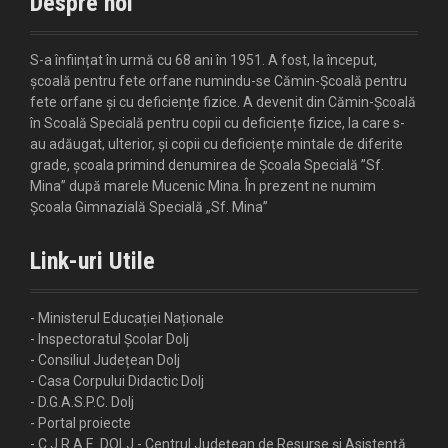
Despre noi
S-a înființat în urmă cu 68 ani în 1951. A fost, la început,
școală pentru fete orfane numindu-se Cămin-Școală pentru
fete orfane și cu deficiențe fizice. A devenit din Cămin-Școală
în Scoală Specială pentru copii cu deficiențe fizice, la care s-
au adăugat, ulterior, și copii cu deficiențe mintale de diferite
grade, școala primind denumirea de Școala Specială ”Sf.
Mina” după marele Mucenic Mina. În prezent ne numim
Școala Gimnazială Specială „Sf. Mina”
Link-uri Utile
- Ministerul Educației Naționale
- Inspectoratul Școlar Dolj
- Consiliul Județean Dolj
- Casa Corpului Didactic Dolj
- D.G.A.S.P.C. Dolj
- Portal proiecte
- C.J.R.A.E. DOLJ - Centrul Județean de Resurse și Asistență