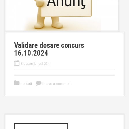
Validare dosare concurs
16.10.2024
8 octombrie 2024
noutati
Leave a comment
S