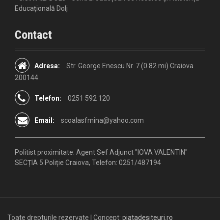
Educațională Dolj
Contact
Adresa:
Str. George Enescu Nr. 7 (0.82 mi) Craiova
200144
Telefon:
0251 592 120
Email:
scoalasfmina@yahoo.com
Politist proximitate:
Agent Sef Adjunct "IOVA VALENTIN"
SECȚIA 5 Poliție Craiova, Telefon: 0251/487194
Toate drepturile rezervate | Concept:
piatadesiteuri.ro