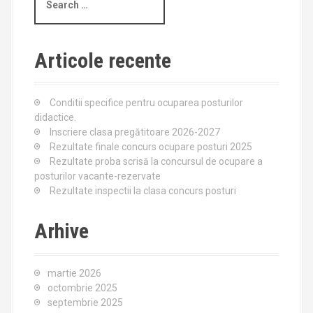
e
a
r
c
Articole recente
h
f
o
Conditii specifice pentru ocuparea posturilor
r
didactice.
:
Inscriere clasa pregătitoare 2026-2027
Rezultate finale concurs ocupare posturi 2025
Rezultate proba scrisă la concursul de ocupare a
posturilor vacante-rezervate
Rezultate inspectii la clasa concurs posturi
Arhive
martie 2026
octombrie 2025
septembrie 2025