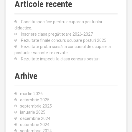
c
Articole recente
h
f
o
Conditii specifice pentru ocuparea posturilor
r
didactice.
:
Inscriere clasa pregătitoare 2026-2027
Rezultate finale concurs ocupare posturi 2025
Rezultate proba scrisă la concursul de ocupare a
posturilor vacante-rezervate
Rezultate inspectii la clasa concurs posturi
Arhive
martie 2026
octombrie 2025
septembrie 2025
ianuarie 2025
decembrie 2024
octombrie 2024
septembrie 2024