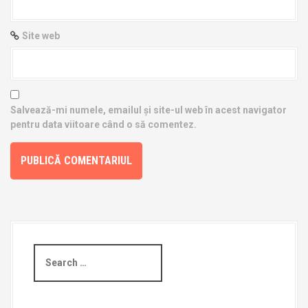
Site web
Salvează-mi numele, emailul și site-ul web în acest navigator
pentru data viitoare când o să comentez.
S
e
a
r