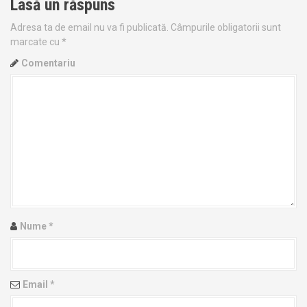
Lasă un răspuns
n
Adresa ta de email nu va fi publicată.
Câmpurile obligatorii sunt
a
marcate cu
*
v
Comentariu
i
g
a
t
i
o
Nume
*
n
Email
*