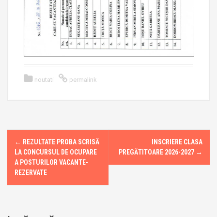
noutati
permalink
←
REZULTATE PROBA SCRISĂ
INSCRIERE CLASA
P
LA CONCURSUL DE OCUPARE
PREGĂTITOARE 2026-2027
→
o
A POSTURILOR VACANTE-
REZERVATE
s
t