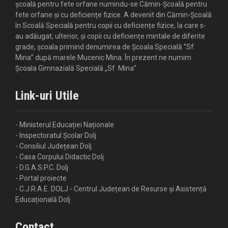
școală pentru fete orfane numindu-se Cămin-Școală pentru
fete orfane și cu deficiențe fizice. A devenit din Cămin-Școală
în Scoală Specială pentru copii cu deficiențe fizice, la care s-
au adăugat, ulterior, și copii cu deficiențe mintale de diferite
grade, școala primind denumirea de Școala Specială ”Sf.
Mina” după marele Mucenic Mina. În prezent ne numim
Școala Gimnazială Specială „Sf. Mina”
Link-uri Utile
- Ministerul Educației Naționale
- Inspectoratul Școlar Dolj
- Consiliul Județean Dolj
- Casa Corpului Didactic Dolj
- D.G.A.S.P.C. Dolj
- Portal proiecte
- C.J.R.A.E. DOLJ - Centrul Județean de Resurse și Asistență
Educațională Dolj
Contact